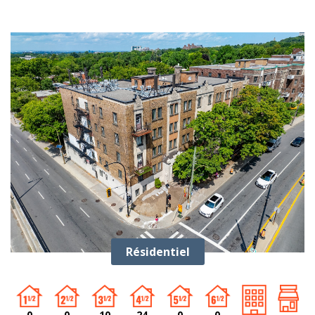
Résidentiel
0
0
10
24
0
0