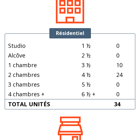
Résidentiel
Studio
1 ½
0
Alcôve
2 ½
0
1 chambre
3 ½
10
2 chambres
4 ½
24
3 chambres
5 ½
0
4 chambres +
6 ½ +
0
TOTAL UNITÉS
34