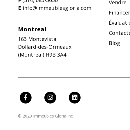
F
(514) 683-3030
Vendre
E
info@immeublesgloria.com
Finance
Évaluati
Montreal
Contact
163 Montevista
Blog
Dollard-des-Ormeaux
(Montreal) H9B 3A4
© 2020 Immeubles Gloria Inc.