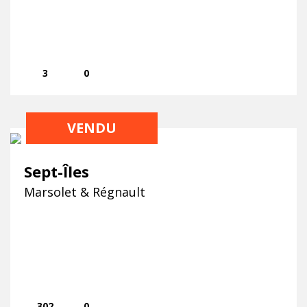
3
0
VENDU
Sept-Îles
Marsolet & Régnault
302
0